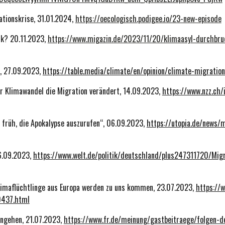
ationskrise, 31.01.2024,
https://oecologisch.podigee.io/23-new-episode
ik? 20.11.2023,
https://www.migazin.de/2023/11/20/klimaasyl-durchbruc
s, 27.09.2023,
https://table.media/climate/en/opinion/climate-migratio
der Klimawandel die Migration verändert, 14.09.2023,
https://www.nzz.ch/
u früh, die Apokalypse auszurufen“, 06.09.2023,
https://utopia.de/news/
06.09.2023,
https://www.welt.de/politik/deutschland/plus247311720/Migra
limaflüchtlinge aus Europa werden zu uns kommen, 23.07.2023,
https://
0437.html
angehen, 21.07.2023,
https://www.fr.de/meinung/gastbeitraege/folgen-