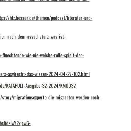
tps://hlz.hessen.de/themen/podcast/literatur-und-
yrien-nach-dem-assad-sturz-was-ist-
-fluechtende-wie-nie-welche-rolle-spielt-der-
-fuers-asylrecht-das-wissen-2024-04-27-102.html
op.de/KATAPULT-Ausgabe-32-2024/KM0032
/story/migrationsexperte-die-migranten-werden-noch-
lid=IwY2xjawG-