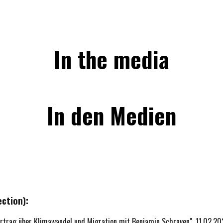
ip to main content
Skip to navigat
In the media
In den Medien
ction):
 Vortrag über Klimawandel und Migration mit Benjamin Schraven", 11.02.2