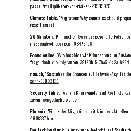
passau/multiplikator-von-risiken-20505970
Climate Table
, "Migration: Why countries should prep
resettlement
20 Minuten
, "Kriminellen Syrer ausgeschafft: Folgen 
massenabschiebungen-103475198
Focus online
, "Wie bezahlen wir Klimaschutz im Ausla
fragt-doch-die-migranten_38193b15-7ba5-4a2a-b28d
nau.ch
, "So stehen die Chancen auf Schweiz-Asyl für d
sohn-67003136
Security Table
, "Warum Klimawandel und Konflikte k
zusammengedacht-werden
Phoenix
, "Bilanz der Migrationspolitik in der aktuellen
4818387.html
Deutschlandfunk
, "Klimawandel bedroht laut Studie d