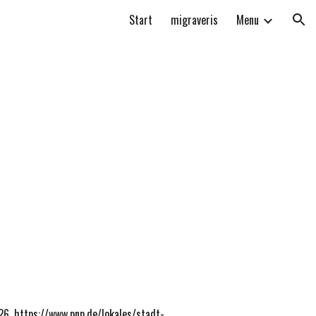
Start
migraveris
Menu
ion
026, https://www.pnp.de/lokales/stadt-