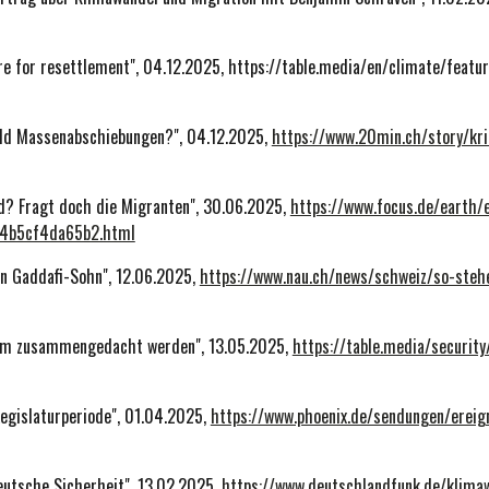
are for resettlement", 04.12.2025, https://table.media/en/climate/feat
bald Massenabschiebungen?", 04.12.2025,
https://www.20min.ch/story/kri
nd? Fragt doch die Migranten", 30.06.2025,
https://www.focus.de/earth/
-4b5cf4da65b2.html
en Gaddafi-Sohn", 12.06.2025,
https://www.nau.ch/news/schweiz/so-steh
aum zusammengedacht werden", 13.05.2025,
https://table.media/securit
 Legislaturperiode", 01.04.2025,
https://www.phoenix.de/sendungen/ereig
eutsche Sicherheit", 13.02.2025,
https://www.deutschlandfunk.de/klima