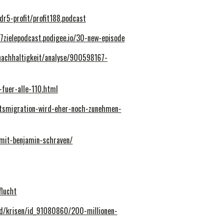
r5-profit/profit188.podcast
17zielepodcast.podigee.io/30-new-episode
nachhaltigkeit/analyse/900598167-
-fuer-alle-110.html
itsmigration-wird-eher-noch-zunehmen-
-mit-benjamin-schraven/
flucht
nd/krisen/id_91080860/200-millionen-