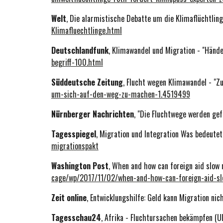
Welt
, Die alarmistische Debatte um die Klimaflüchtling
Klimafluechtlinge.html
Deutschlandfunk
, Klimawandel und Migration - "Hände
begriff-100.html
Süddeutsche Zeitung
, Flucht wegen Klimawandel - "Z
um-sich-auf-den-weg-zu-machen-1.4519499
Nürnberger Nachrichten
, "Die Fluchtwege werden gef
Tagesspiegel
, Migration und Integration Was bedeute
migrationspakt
Washington Post
, When and how can foreign aid slow 
cage/wp/2017/11/02/when-and-how-can-foreign-aid-sl
Zeit online
, Entwicklungshilfe: Geld kann Migration nic
Tagesschau24
, Afrika - Fluchtursachen bekämpfen (