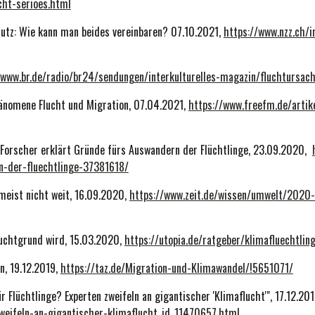
cht-serioes.html
utz: Wie kann man beides vereinbaren? 07.10.2021,
https://www.nzz.ch/
/www.br.de/radio/br24/sendungen/interkulturelles-magazin/fluchtursa
hänomene Flucht und Migration, 07.04.2021,
https://www.freefm.de/artik
 Forscher erklärt Gründe fürs Auswandern der Flüchtlinge, 23.09.2020,
n-der-fluechtlinge-37381618/
meist nicht weit, 16.09.2020,
https://www.zeit.de/wissen/umwelt/2020
luchtgrund wird, 15.03.2020,
https://utopia.de/ratgeber/klimafluechtli
n, 19.12.2019,
https://taz.de/Migration-und-Klimawandel/!5651071/
r Flüchtlinge? Experten zweifeln an gigantischer 'Klimaflucht'", 17.12.20
weifeln-an-gigantischer-klimaflucht_id_11470657.html