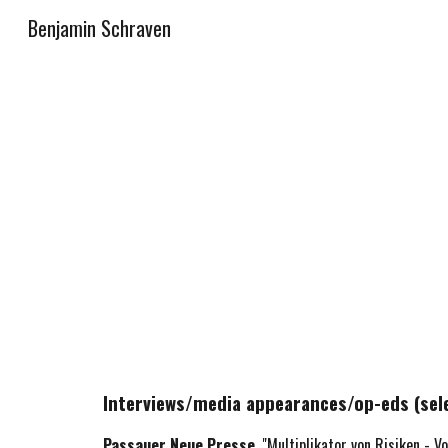
Benjamin Schraven
Sk
Interviews/media appearances/op-eds (sele
Passauer Neue Presse
, "Multiplikator von Risiken -