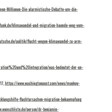
men-Millionen-Die-alarmistische-Debatte-um-die-
dfunk.de/klimawandel-und-migration-haende-weg-vom-
utsche.de/politik/flucht-wegen-klimawandel-zu-arm-
igration%20und%20integration/was-bedeutet-der-un-
017,
https://www.washingtonpost.com/news/monkey-
icklungshilfe-fluchtursachen-migration-bekaempfung
w.wunschliste.de/person/dr-benjamin-