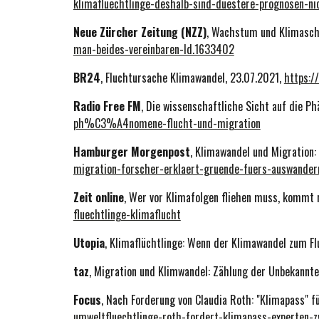
klimafluechtlinge-deshalb-sind-duestere-prognosen-ni
Neue Zürcher Zeitung (NZZ)
, Wachstum und Klimasch
man-beides-vereinbaren-ld.1633402
BR24
, Fluchtursache Klimawandel, 23.07.2021,
https:/
Radio Free FM
, Die wissenschaftliche Sicht auf die P
ph%C3%A4nomene-flucht-und-migration
Hamburger Morgenpost
, Klimawandel und Migration:
migration-forscher-erklaert-gruende-fuers-auswander
Zeit online
, Wer vor Klimafolgen fliehen muss, kommt 
fluechtlinge-klimaflucht
Utopia
, Klimaflüchtlinge: Wenn der Klimawandel zum F
taz
, Migration und Klimwandel: Zählung der Unbekannte
Focus
, Nach Forderung von Claudia Roth: "Klimapass" fü
umweltfluechtlinge-roth-fordert-klimapass-experten-z