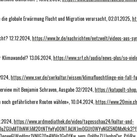
 die globale Erwärmung Flucht und Migration verursacht, 02.01.2025,
ht
echt? 12.12.2024,
https://www.br.de/nachrichten/netzwelt/videos-aus-s
der Klimawandel? 13.06.2024,
https://www.srf.ch/audio/news-plus/so-viele
.2024,
https://www.swr.de/swrkultur/wissen/klimafluechtlinge-ein-fall
nterview mit Benjamin Schraven, Ausgabe 32/2024,
https://katapult-sh
n noch gefährlichere Routen wählen», 10.04.2024,
https://www.20min.ch
02.2024,
https://www.ardmediathek.de/video/tagesschau24/kultur-und-
YXUuZGUvMTlhNWJiM2QtNTYwYy00NTJkLWJmOGUtOWYyNGE5NDMxNzk3?fbc
JDeqee6LWyyHmr1VNIG70n4MVq1GuDfKw_aem_QpHbsZLIJuphpCvc_PdjRw