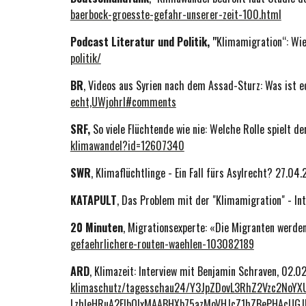
baerbock-groesste-gefahr-unserer-zeit-100.html
Podcast Literatur und Politik, "
Klimamigration“: Wie
politik/
BR
, Videos aus Syrien nach dem Assad-Sturz: Was ist 
echt,UWjohrI#comments
SRF,
So viele Flüchtende wie nie: Welche Rolle spielt 
klimawandel?id=12607340
SWR
, Klimaflüchtlinge - Ein Fall fürs Asylrecht? 27.04
KATAPULT
, Das Problem mit der "Klimamigration" - I
20 Minuten
, Migrationsexperte: «Die Migranten werde
gefaehrlichere-routen-waehlen-103082189
ARD
, Klimazeit: Interview mit Benjamin Schraven, 02.
klimaschutz/tagesschau24/Y3JpZDovL3RhZ2Vzc2No
LzhleHRuA2FlbQIxMAABHXb75azMoVHJcZ1hZBePHAcUG