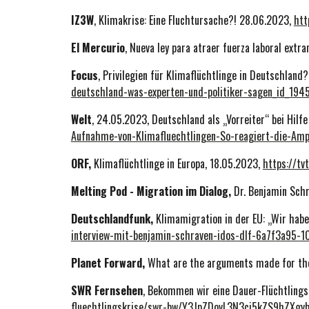
IZ3W
,
Klimakrise: Eine Fluchtursache?! 28.06.2023,
htt
El Mercurio
, Nueva ley para atraer fuerza laboral ext
Focus
,
Privilegien für Klimaflüchtlinge in Deutschland
deutschland-was-experten-und-politiker-sagen_id_194
Welt
, 24.05.2023, Deutschland als „Vorreiter“ bei Hilf
Aufnahme-von-Klimafluechtlingen-So-reagiert-die-Amp
ORF,
Klimaflüchtlinge in Europa, 18.05.2023,
https://tv
Melting Pod - Migration im Dialog,
Dr. Benjamin Sch
Deutschlandfunk,
Klimamigration in der EU: „Wir habe
interview-mit-benjamin-schraven-idos-dlf-6a7f3a95-1
Planet Forward,
What are the arguments made for the
SWR Fernsehen
, Bekommen wir eine Dauer-Flüchtling
fluechtlingskrise/swr-bw/Y3JpZDovL3N3ci5kZS9hZXg