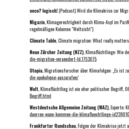
oeco? logisch!
(Podcast) Wird die Klimakrise zur Migr
Migazin
, Klimagerechtigkeit durch Klima-Asyl im Pazif
regelmäßigen Kolumne "Weltsicht")
Climate
Table
, Climate migration: What really matter
Neue Zürcher Zeitung (NZZ)
, Klimaflüchtlinge: Wie 
die-migration-veraendert-ld.1753075
Utopia
, Migrationsforscher über Klimafolgen: „Es ist z
die-apokalypse-auszurufen/
Welt
, Klimaflüchtling ist ein eher politischer Begriff, 
Begriff.html
Westdeutsche Allgemeine Zeitung (WAZ)
,
Experte: K
duerren-wann-kommen-die-klimafluechtlinge-id23901
Frankfurter Rundschau
,
Folgen der Klimakrise jetzt 