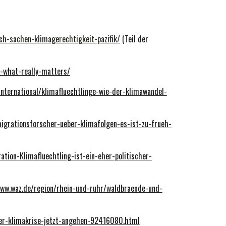
h-sachen-klimagerechtigkeit-pazifik/
(Teil der
n-what-really-matters/
international/klimafluechtlinge-wie-der-klimawandel-
migrationsforscher-ueber-klimafolgen-es-ist-zu-frueh-
tion-Klimafluechtling-ist-ein-eher-politischer-
www.waz.de/region/rhein-und-ruhr/waldbraende-und-
der-klimakrise-jetzt-angehen-92416080.html