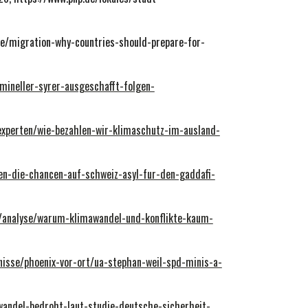
ure/migration-why-countries-should-prepare-for-
mineller-syrer-ausgeschafft-folgen-
experten/wie-bezahlen-wir-klimaschutz-im-ausland-
en-die-chancen-auf-schweiz-asyl-fur-den-gaddafi-
y/analyse/warum-klimawandel-und-konflikte-kaum-
nisse/phoenix-vor-ort/ua-stephan-weil-spd-minis-a-
wandel-bedroht-laut-studie-deutsche-sicherheit-