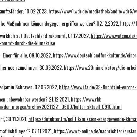
kunftsländer, 10.02.2023,
https://www1.wdr.de/mediathek/audio/wdr5/wd
che Maßnahmen können dagegen ergriffen werden? 02.12.2022,
https://
 wirklich auf Deutschland zukommt, 01.12.2022,
https://www.watson.de/
ukommt-durch-die-klimakrise
- Einer für alle, 09.10.2022,
https://www.deutschlandfunkkultur.de/einer
 eher noch zunehmen', 30.09.2022,
https://www.20min.ch/story/die-arbe
 Benjamin Schraven, 02.06.2022,
https://www.ifa.de/39-fluchtziel-europa
onen unbewohnbar werden? 21.12.2021,
https://www.rbb-
n/der_morgen/archiv/20211221_0600/kultur_aktuell_0910.html
rt, 30.11.2021,
https://detektor.fm/politik/mission-energiewende-klima
imaflüchtlingen'? 07.11.2021,
https://www.t-online.de/nachrichten/ausla