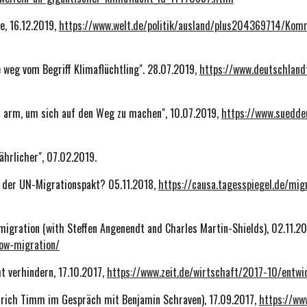
e, 16.12.2019,
https://www.welt.de/politik/ausland/plus204369714/Kom
 weg vom Begriff Klimaflüchtling". 28.07.2019,
https://www.deutschlan
u arm, um sich auf den Weg zu machen", 10.07.2019,
https://www.suedde
ährlicher", 07.02.2019.
t der UN-Migrationspakt? 05.11.2018,
https://causa.tagesspiegel.de/m
migration (with Steffen Angenendt and Charles Martin-Shields), 02.11.2
ow-migration/
ht verhindern, 17.10.2017,
https://www.zeit.de/wirtschaft/2017-10/entw
Ulrich Timm im Gespräch mit Benjamin Schraven), 17.09.2017,
https://ww