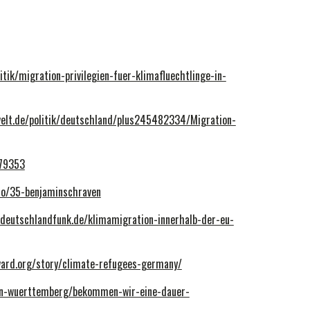
itik/migration-privilegien-fuer-klimafluechtlinge-in-
elt.de/politik/deutschland/plus245482334/Migration-
179353
.io/35-benjaminschraven
.deutschlandfunk.de/klimamigration-innerhalb-der-eu-
ward.org/story/climate-refugees-germany/
en-wuerttemberg/bekommen-wir-eine-dauer-