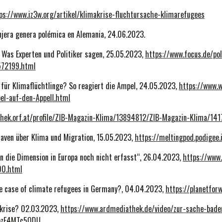
ps://www.iz3w.org/artikel/klimakrise-fluchtursache-klimarefugees
ranjera genera polémica en Alemania, 24.06.2023.
? Was Experten und Politiker sagen, 25.05.2023,
https://www.focus.de/pol
572199.html
e für Klimaflüchtlinge? So reagiert die Ampel, 24.05.2023,
https://www.w
el-auf-den-Appell.html
thek.orf.at/profile/ZIB-Magazin-Klima/13894812/ZIB-Magazin-Klima/14
raven über Klima und Migration, 15.05.2023,
https://meltingpod.podigee
n die Dimension in Europa noch nicht erfasst“, 26.04.2023,
https://www
00.html
 case of climate refugees in Germany?, 04.04.2023,
https://planetfor
skrise? 02.03.2023,
https://www.ardmediathek.de/video/zur-sache-bad
vbzE4MTc5ODU